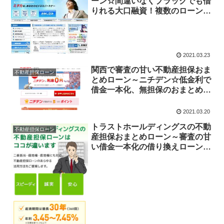
ーン☆間違いなくブラックでも借
りれる大口融資！複数のローンの
借り換えがあっと言う間。最高融
資額1億円まで
2021.03.23
関西で審査の甘い不動産担保おま
不動産担保ローン
とめローン～ニチデン☆低金利で
借金一本化、無担保のおまとめロ
ーンがダメだった人でもOK。ブ
ラックでもOK
2021.03.20
トラストホールディングスの不動
不動産担保ローン
産担保おまとめローン～審査の甘
い借金一本化の借り換えローン☆
事故歴あっても融資可能！1000
万円以上の多重債務もOK