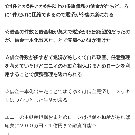
☆4件とか5件とか6件以上の多重債務の借金がたちどころ
に1件だけに圧縮できるので返済が今後の楽になる
☆借金の件数と借金額が莫大で返済がほぼ絶望的だったの
が、借金一本化出来たことで完済への道が開けた
☆借金件数が多すぎて返済が厳しくて自己破産、任意整理
を考えていたけどエニィの不動産担保おまとめローンを利
用することで債務整理を逃れられる
☆借金一本化出来たことでゆくゆくは借金完済し、スッキ
リはつらつとした生活が戻る
エニーの不動産担保おまとめローンは担保不動産があれば
確実に２００万円～１億円まで融資可能☆
↓↓↓