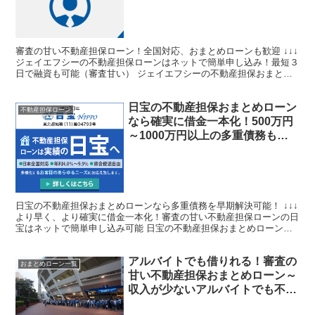
舗、ブラックOK、即日で借金一
本化も可能
審査の甘い不動産担保ローン！全国対応、おまとめローンも歓迎 ↓↓↓
ジェイエフシーの不動産担保ローンはネットで簡単申し込み！最短３
日で融資も可能（審査甘い） ジェイエフシーの不動産担保おまとめ
ローン以下のお悩み、お困りの人にお役に立てます ...
日宝の不動産担保おまとめローン
不動産担保ローン
なら確実に借金一本化！500万円
～1000万円以上の多重債務も一
つに借り換え出来ます。最短で即
日の借金解決が可能！
日宝の不動産担保おまとめローンなら多重債務を早期解決可能！ ↓↓↓
より早く、より確実に借金一本化！審査の甘い不動産担保ローンの日
宝はネットで簡単申し込み可能 日宝の不動産担保おまとめローンは
以下のお悩み、お困りの人にお役に立てます ☆借金...
アルバイトでも借りれる！審査の
おまとめローン一覧
甘い不動産担保おまとめローン～
収入が少ないアルバイトでも不動
産を持っていれば簡単融資☆借金