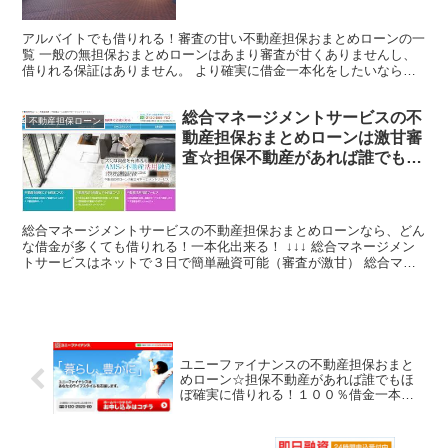
一本化は今すぐどうぞ
アルバイトでも借りれる！審査の甘い不動産担保おまとめローンの一
覧 一般の無担保おまとめローンはあまり審査が甘くありませんし、
借りれる保証はありません。 より確実に借金一本化をしたいなら
ば、審査の甘い不動産担保ローンをおまとめローンとして利用...
総合マネージメントサービスの不
不動産担保ローン
動産担保おまとめローンは激甘審
査☆担保不動産があれば誰でも借
りれる、おまとめ可能！アルバイ
ト、パート、自営、主婦、年金暮
らし、無職でも可
総合マネージメントサービスの不動産担保おまとめローンなら、どん
な借金が多くても借りれる！一本化出来る！ ↓↓↓ 総合マネージメン
トサービスはネットで３日で簡単融資可能（審査が激甘） 総合マネ
ージメントサービスの不動産担保おまとめローンは以下...
ユニーファイナンスの不動産担保おまと
めローン☆担保不動産があれば誰でもほ
ぼ確実に借りれる！１００％借金一本化
が可能。3000万円まで柔軟融資