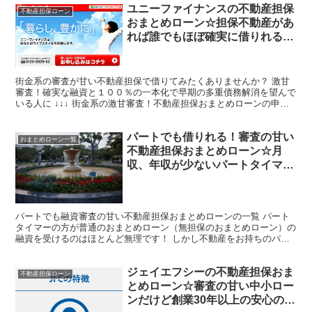
ユニーファイナンスの不動産担保
不動産担保ローン
おまとめローン☆担保不動産があ
れば誰でもほぼ確実に借りれる！
１００％借金一本化が可能。
3000万円まで柔軟融資
街金系の審査が甘い不動産担保で借りてみたくありませんか？ 激甘
審査！確実な融資と１００％の一本化で早期の多重債務解消を望んで
いる人に ↓↓↓ 街金系の激甘審査！不動産担保おまとめローンの申し
込みはネットで簡単（審査甘い） ユニーファイナンス...
パートでも借りれる！審査の甘い
おまとめローン一覧
不動産担保おまとめローン☆月
収、年収が少ないパートタイマー
さんでも借金一本化は可能！確実
に借り換え融資を受けるなら不動
産担保ローンを
パートでも融資審査の甘い不動産担保おまとめローンの一覧 パート
タイマーの方が普通のおまとめローン（無担保のおまとめローン）の
融資を受けるのはほとんど無理です！ しかし不動産をお持ちのパー
トさんならば、不動産担保ローンを利用することで楽勝に借...
ジェイエフシーの不動産担保おま
不動産担保ローン
とめローン☆審査の甘い中小ロー
ンだけど創業30年以上の安心の老