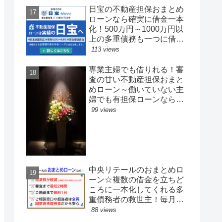
能。一本化歓迎
日宝の不動産担保おまとめ
ローンなら確実に借金一本
化！500万円～1000万円以
上の多重債務も一つに借り
換え出来ます。最短で即日
113 views
の借金解決が可能！
専業主婦でも借りれる！審
査の甘い不動産担保おまと
めローン～働いていない主
婦でも有担保ローンなら借
りれる！？
99 views
中央リテールのおまとめロ
ーン☆複数の借金を立ちど
ころに一本化してくれる多
重債務者の救世主！毎月の
キャッシング返済で心が病
88 views
みそうな人は是非今すぐ借