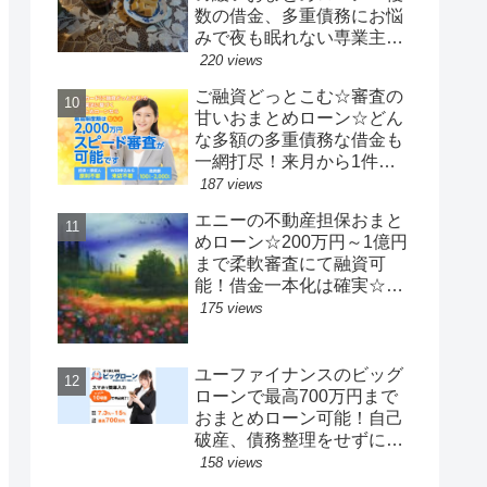
数の借金、多重債務にお悩
みで夜も眠れない専業主婦
の方に
220 views
ご融資どっとこむ☆審査の
甘いおまとめローン☆どん
な多額の多重債務な借金も
一網打尽！来月から1件の
みの楽々返済♪もう借金返済
187 views
の悩みで心が病むこともあ
エニーの不動産担保おまと
りません。完済まで一気に
めローン☆200万円～1億円
頑張れるようになります。
まで柔軟審査にて融資可
審査は激甘です
能！借金一本化は確実☆下
手な銀行ローンや銀行系不
175 views
動産担保ローンよりはるか
に確実に借りれます
ユーファイナンスのビッグ
ローンで最高700万円まで
おまとめローン可能！自己
破産、債務整理をせずに借
金を一本化して時間をかけ
158 views
て自力で多重債務を解決！