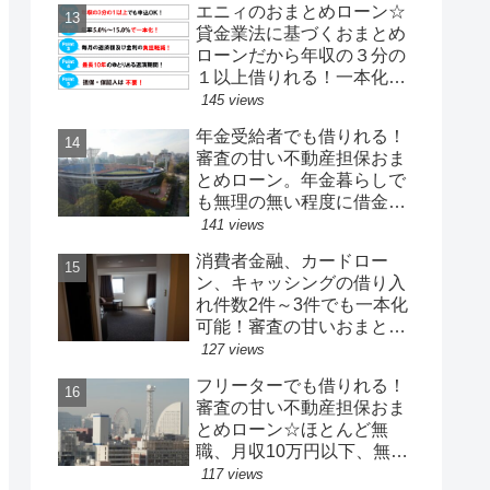
エニィのおまとめローン☆
担保、保証人気原則不要！
貸金業法に基づくおまとめ
ブラックOK
ローンだから年収の３分の
１以上借りれる！一本化出
来る！最大500万円の融資
145 views
限度額で借り換えが可能。
年金受給者でも借りれる！
破産歴、債務整理歴あって
審査の甘い不動産担保おま
もOK。担保保証人は不要
とめローン。年金暮らしで
も無理の無い程度に借金一
本化融資が可能。キャッシ
141 views
ング、カードローン、無担
消費者金融、カードロー
保ローンで断られた年配の
ン、キャッシングの借り入
方に
れ件数2件～3件でも一本化
可能！審査の甘いおまとめ
ローンはここだ！
127 views
フリーターでも借りれる！
審査の甘い不動産担保おま
とめローン☆ほとんど無
職、月収10万円以下、無収
入、低収入でも融資も可
117 views