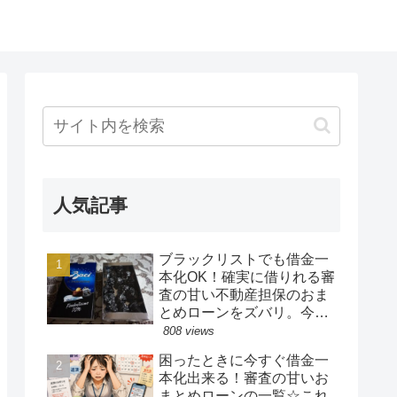
人気記事
ブラックリストでも借金一
本化OK！確実に借りれる審
査の甘い不動産担保のおま
とめローンをズバリ。今す
ぐ借金一本化をしてくれる
808 views
凄いローンはこちら
困ったときに今すぐ借金一
本化出来る！審査の甘いお
まとめローンの一覧☆これ