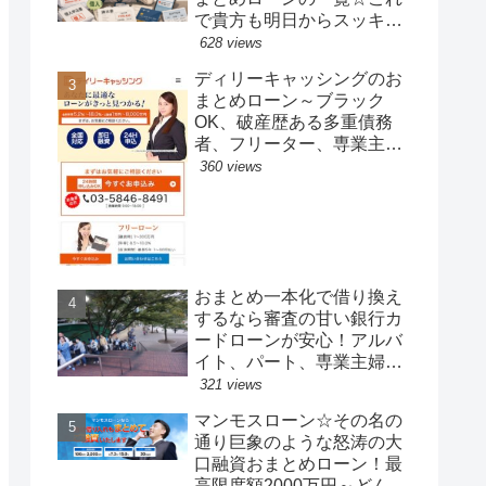
で貴方も明日からスッキリ
とした毎日をおくれます
628 views
ディリーキャッシングのお
まとめローン～ブラック
OK、破産歴ある多重債務
者、フリーター、専業主
婦、日払いバイト、自営業
360 views
者、フリーランスなど属性
やクレヒス問わず柔軟融資
の一本化ローン
おまとめ一本化で借り換え
するなら審査の甘い銀行カ
ードローンが安心！アルバ
イト、パート、専業主婦で
も借りれる！多重債務3件
321 views
～5件までの人。ブラック
マンモスローン☆その名の
リストでも一本化出来た人
通り巨象のような怒涛の大
もあり！
口融資おまとめローン！最
高限度額2000万円～どんな