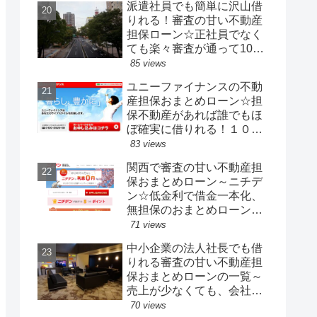
派遣社員でも簡単に沢山借
金一本化を！！
りれる！審査の甘い不動産
担保ローン☆正社員でなく
ても楽々審査が通って100
万円以上の融資も簡単な不
85 views
動産担保ローンの有利性
ユニーファイナンスの不動
産担保おまとめローン☆担
保不動産があれば誰でもほ
ぼ確実に借りれる！１０
０％借金一本化が可能。
83 views
3000万円まで柔軟融資
関西で審査の甘い不動産担
保おまとめローン～ニチデ
ン☆低金利で借金一本化、
無担保のおまとめローンが
ダメだった人でもOK。ブラ
71 views
ックでもOK
中小企業の法人社長でも借
りれる審査の甘い不動産担
保おまとめローンの一覧～
売上が少なくても、会社設
立年数が浅くてもOK！銀行
70 views