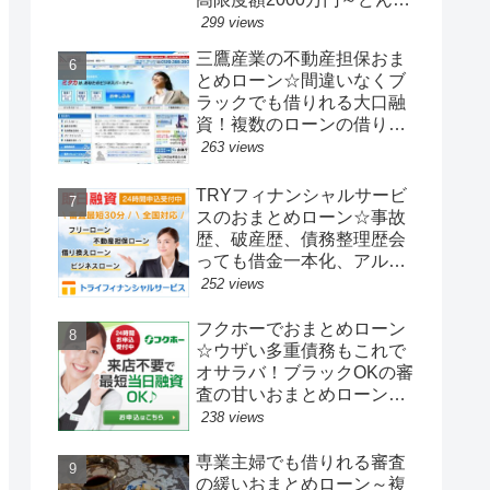
多重債務も一発でおまとめ
299 views
出来る審査の甘い借り換え
三鷹産業の不動産担保おま
ローン！
とめローン☆間違いなくブ
ラックでも借りれる大口融
資！複数のローンの借り換
えがあっと言う間。最高融
263 views
資額1億円まで
TRYフィナンシャルサービ
スのおまとめローン☆事故
歴、破産歴、債務整理歴会
っても借金一本化、アルバ
イト、パート、派遣、主
252 views
婦、自営業、フリーランス
で複数の借金でお悩みの人
フクホーでおまとめローン
に借り換え可能
☆ウザい多重債務もこれで
オサラバ！ブラックOKの審
査の甘いおまとめローンな
らば過去不問！来店不要で
238 views
ネットで複数の借金を最短
で即日一本化！家族にもバ
専業主婦でも借りれる審査
レずに借りれる
の緩いおまとめローン～複