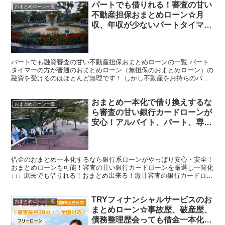
パートでも借りれる！審査の甘い
おまとめローン一覧
不動産担保おまとめローン☆月
収、年収が少ないパートタイマー
さんでも借金一本化は可能！確実
に借り換え融資を受けるなら不動
産担保ローンを
パートでも融資審査の甘い不動産担保おまとめローンの一覧 パート
タイマーの方が普通のおまとめローン（無担保のおまとめローン）の
融資を受けるのはほとんど無理です！ しかし不動産をお持ちのパー
トさんならば、不動産担保ローンを利用することで楽勝に借...
おまとめ一本化で借り換えするな
おまとめローン一覧
ら審査の甘い銀行カードローンが
安心！アルバイト、パート、専業
主婦でも借りれる！多重債務3件
～5件までの人。ブラックリスト
でも一本化出来た人もあり！
借金のおまとめ一本化するなら銀行系ローンがやっぱり安心・安全！
おまとめローンも可能！審査の甘い銀行カードローンを厳選し一覧化
↓↓↓ 庶民でも借りれる！おまとめ出来る！激甘審査の銀行カードロー
ンの一覧～ネットで簡単申し込み可能（審査の甘い...
TRYフィナンシャルサービスのお
おまとめローン一覧
まとめローン☆事故歴、破産歴、
債務整理歴会っても借金一本化、