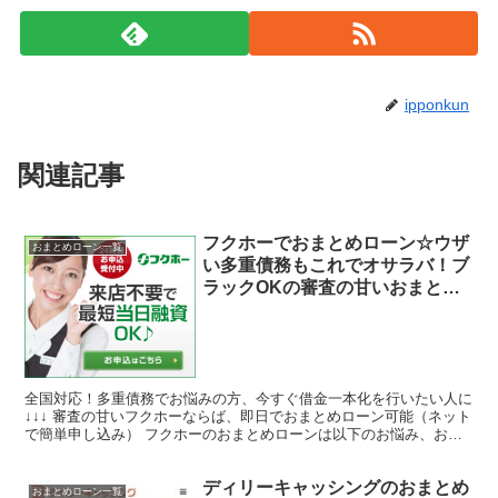
ipponkun
関連記事
フクホーでおまとめローン☆ウザ
おまとめローン一覧
い多重債務もこれでオサラバ！ブ
ラックOKの審査の甘いおまとめ
ローンならば過去不問！来店不要
でネットで複数の借金を最短で即
日一本化！家族にもバレずに借り
れる
全国対応！多重債務でお悩みの方、今すぐ借金一本化を行いたい人に
↓↓↓ 審査の甘いフクホーならば、即日でおまとめローン可能（ネット
で簡単申し込み） フクホーのおまとめローンは以下のお悩み、お困
りの人にお役に立てます ☆突然まとまったお金が必...
ディリーキャッシングのおまとめ
おまとめローン一覧