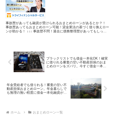
アルバイト、パート、派遣、主
婦、自営業、フリーランスで複数
の借金でお悩みの人に借り換え可
能
事故歴があっても融資が受けられるおまとめローンがあるとか？！
事故歴あってもおまとめローン可能！貸金業法の基づく借り換えロー
ンが助かる！ ↓↓↓ 事故歴不問！過去に債務整理歴があってもしっか
り借りれるおまとめローン ＴＲＹフィナンシャルサー...
ブラックリストでも借金一本化OK！確実
に借りれる審査の甘い不動産担保のおま
とめローンをズバリ。今すぐ借金一本化
をしてくれる凄いローンはこちら
年金受給者でも借りれる！審査の甘い不
動産担保おまとめローン。年金暮らしで
も無理の無い程度に借金一本化融資が可
能。キャッシング、カードローン、無担
保ローンで断られた年配の方に
ホーム
おまとめローン一覧