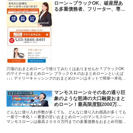
ローン～ブラックOK、破産歴あ
る多重債務者、フリーター、専業
主婦、日払いバイト、自営業者、
フリーランスなど属性やクレヒス
問わず柔軟融資の一本化ローン
穴場のおまとめローンで借りてみたくはありませんか？ブラックOK
のマイナーおまとめローン ブラックＯＫのおまとめローンといえば
↓↓↓ デイリーキャッシングのおまとめローンはネットで簡単一本化
（審査激甘） デイリーキャッシングのおまとめローン...
マンモスローン☆その名の通り巨
おまとめローン一覧
象のような怒涛の大口融資おまと
めローン！最高限度額2000万円
～どんな多重債務も一発でおまと
どんなに借り入れ件数が多くても、どんなに借り入れ残高が多くても
め出来る審査の甘い借り換えロー
一発で一本化！～審査の甘いおまとめローンのマンモスローン ↓↓↓↓
マンモスローンは最高２０００万円までの多重債務をおまとめ可能
ン！
（審査甘い） マンモスローンのおまとめローンは以下...