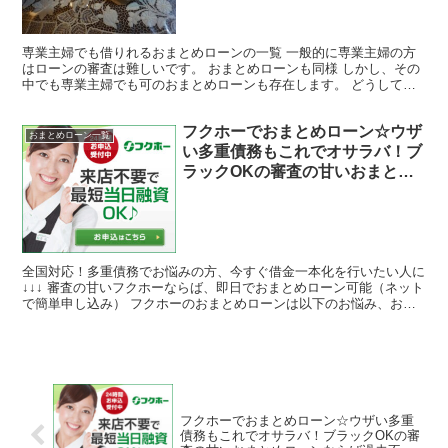
専業主婦でも借りれるおまとめローンの一覧 一般的に専業主婦の方
はローンの審査は難しいです。 おまとめローンも同様 しかし、その
中でも専業主婦でも可のおまとめローンも存在します。 どうしても
借金を一本化したい、なんとかしたい専業主婦の方の審査...
フクホーでおまとめローン☆ウザ
おまとめローン一覧
い多重債務もこれでオサラバ！ブ
ラックOKの審査の甘いおまとめ
ローンならば過去不問！来店不要
でネットで複数の借金を最短で即
日一本化！家族にもバレずに借り
れる
全国対応！多重債務でお悩みの方、今すぐ借金一本化を行いたい人に
↓↓↓ 審査の甘いフクホーならば、即日でおまとめローン可能（ネット
で簡単申し込み） フクホーのおまとめローンは以下のお悩み、お困
りの人にお役に立てます ☆突然まとまったお金が必...
フクホーでおまとめローン☆ウザい多重
債務もこれでオサラバ！ブラックOKの審