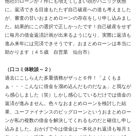
他社のローンが７件にも増えてしまい頭がパニック状態
に。返済できる目途もたたず自己破産への道も考えました
が、審査の甘いおまとめローンの存在をしり申し込みまし
た。結果的にこの選択で正しかったです！自己破産をせず
に毎月の借金返済計画が出来るようになり、実際に返済も
進み来年には完済できそうです。おまとめローンは本当に
助かります（４５歳 自営業 仙台市）
（口コミ体験談～２）
過去にこしらえた多重債務がザっと６件！「よくもま
ぁ・・・こんなに借金を溜め込んだものだなぁ」と我なが
ら感心しました（笑）しかし感心しているだけでは借金の
返済が進みません。色々なおまとめローンを検討した結
果、ユーファイナンスのビッグローンというおまとめロー
ンが私の複数の借金を解決してくれるものだと確信し申し
込みました。おかげで今は借金は一本化され返済も毎月１