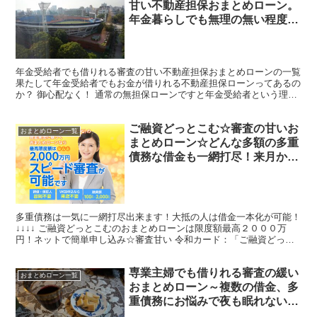
甘い不動産担保おまとめローン。
年金暮らしでも無理の無い程度に
借金一本化融資が可能。キャッシ
ング、カードローン、無担保ロー
ンで断られた年配の方に
年金受給者でも借りれる審査の甘い不動産担保おまとめローンの一覧
果たして年金受給者でもお金が借りれる不動産担保ローンってあるの
か？ 御心配なく！ 通常の無担保ローンですと年金受給者という理由
で融資を断られることがほとんどですが、不動産担保ロ...
ご融資どっとこむ☆審査の甘いお
おまとめローン一覧
まとめローン☆どんな多額の多重
債務な借金も一網打尽！来月から
1件のみの楽々返済♪もう借金返済
の悩みで心が病むこともありませ
ん。完済まで一気に頑張れるよう
になります。審査は激甘です
多重債務は一気に一網打尽出来ます！大抵の人は借金一本化が可能！
↓↓↓↓ ご融資どっとこむのおまとめローンは限度額最高２０００万
円！ネットで簡単申し込み☆審査甘い 令和カード：「ご融資どっと
こむ」のおまとめローンは以下のお悩み、お困りの人に...
専業主婦でも借りれる審査の緩い
おまとめローン一覧
おまとめローン～複数の借金、多
重債務にお悩みで夜も眠れない専
業主婦の方に