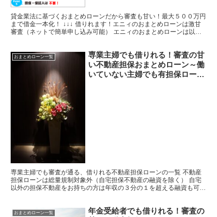
限度額で借り換えが可能。破産
歴、債務整理歴あってもOK。担
貸金業法に基づくおまとめローンだから審査も甘い！最大５００万円
保保証人は不要
まで借金一本化！ ↓↓↓ 借りれます！エニィのおまとめローンは激甘
審査（ネットで簡単申し込み可能） エニィのおまとめローンは以下
のお悩み、お困りの人にお役に立てます ☆消費者金融...
専業主婦でも借りれる！審査の甘
おまとめローン一覧
い不動産担保おまとめローン～働
いていない主婦でも有担保ローン
なら借りれる！？
専業主婦でも審査が通る、借りれる不動産担保ローンの一覧 不動産
担保ローンは総量規制対象外（自宅担保不動産の融資を除く） 自宅
以外の担保不動産をお持ちの方は年収の３分の１を超える融資も可能
また専業主婦の方でも旦那さんなど配偶者が安定収入有れ...
年金受給者でも借りれる！審査の
おまとめローン一覧