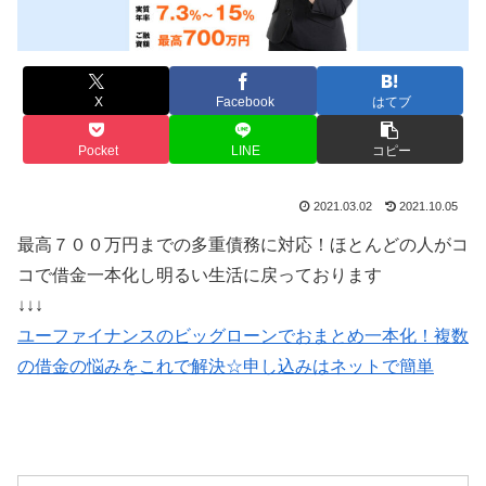
X
Facebook
はてブ
Pocket
LINE
コピー
2021.03.02
2021.10.05
最高７００万円までの多重債務に対応！ほとんどの人がコ
コで借金一本化し明るい生活に戻っております
↓↓↓
ユーファイナンスのビッグローンでおまとめ一本化！複数
の借金の悩みをこれで解決☆申し込みはネットで簡単