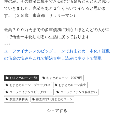
件のみ。その返済に集中できるので借金もどんどんと減っ
ていきました。完済もあと２年くらいでイケると思いま
す。（３８歳 東京都 サラリーマン）
最高７００万円までの多重債務に対応！ほとんどの人がコ
コで借金一本化し明るい生活に戻っております
↓↓↓
ユーファイナンスのビッグローンでおまとめ一本化！複数
の借金の悩みをこれで解決☆申し込みはネットで簡単
おまとめローン一覧
おまとめローン 700万円
おまとめローン ブラックOK
おまとめローン審査
ユーファイナンスビッグローン
ユーファイナンス審査甘い
多重債務解決
審査の甘いおまとめローン
シェアする