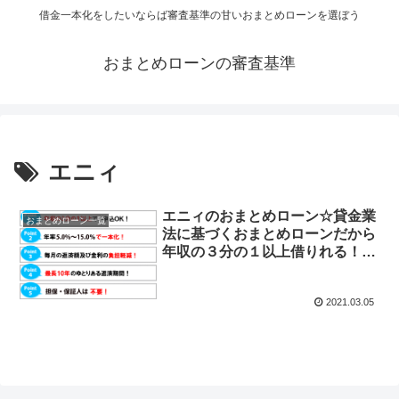
借金一本化をしたいならば審査基準の甘いおまとめローンを選ぼう
おまとめローンの審査基準
エニィ
エニィのおまとめローン☆貸金業
おまとめローン一覧
法に基づくおまとめローンだから
年収の３分の１以上借りれる！一
本化出来る！最大500万円の融資
限度額で借り換えが可能。破産
2021.03.05
歴、債務整理歴あってもOK。担
保保証人は不要