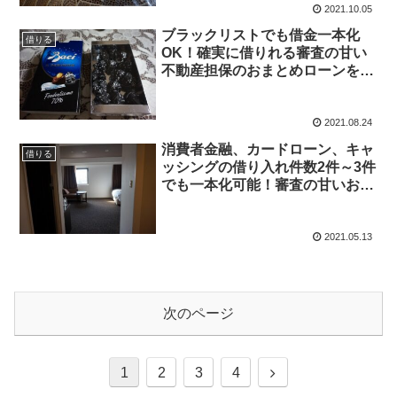
2021.10.05
ブラックリストでも借金一本化
借りる
OK！確実に借りれる審査の甘い
不動産担保のおまとめローンをズ
バリ。今すぐ借金一本化をしてく
れる凄いローンはこちら
2021.08.24
消費者金融、カードローン、キャ
借りる
ッシングの借り入れ件数2件～3件
でも一本化可能！審査の甘いおま
とめローンはここだ！
2021.05.13
次のページ
次
1
2
3
4