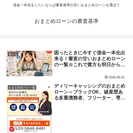
借金一本化をしたいならば審査基準の甘いおまとめローンを選ぼう
おまとめローンの審査基準
困ったときに今すぐ借金一本化出
借りる
来る！審査の甘いおまとめローン
の一覧☆これで貴方も明日からス
ッキリとした毎日をおくれます
2026.06.01
ディリーキャッシングのおまとめ
おまとめローン一覧
ローン～ブラックOK、破産歴あ
る多重債務者、フリーター、専業
主婦、日払いバイト、自営業者、
フリーランスなど属性やクレヒス
問わず柔軟融資の一本化ローン