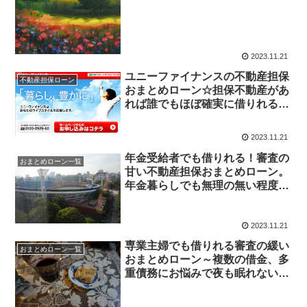
動産担保ローンよりはるかに確実
に借りれます
2023.11.21
ユニーファイナンスの不動産担保
不動産担保ローン
おまとめローン☆担保不動産があ
れば誰でもほぼ確実に借りれる！
１００％借金一本化が可能。
3000万円まで柔軟融資
2023.11.21
年金受給者でも借りれる！審査の
おまとめローン一覧
甘い不動産担保おまとめローン。
年金暮らしでも無理の無い程度に
借金一本化融資が可能。キャッシ
ング、カードローン、無担保ロー
ンで断られた年配の方に
2023.11.21
専業主婦でも借りれる審査の緩い
おまとめローン一覧
おまとめローン～複数の借金、多
重債務にお悩みで夜も眠れない専
業主婦の方に