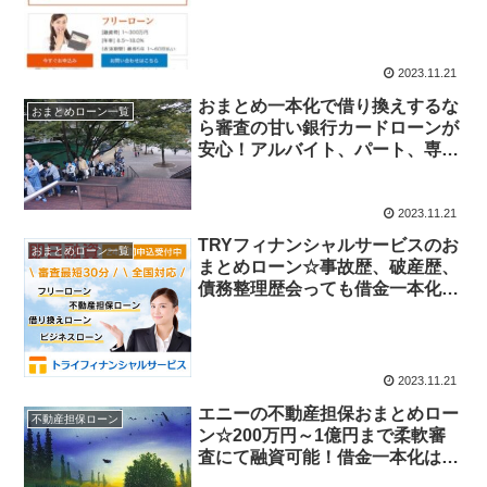
2023.11.21
おまとめ一本化で借り換えするな
おまとめローン一覧
ら審査の甘い銀行カードローンが
安心！アルバイト、パート、専業
主婦でも借りれる！多重債務3件
～5件までの人。ブラックリスト
でも一本化出来た人もあり！
2023.11.21
TRYフィナンシャルサービスのお
おまとめローン一覧
まとめローン☆事故歴、破産歴、
債務整理歴会っても借金一本化、
アルバイト、パート、派遣、主
婦、自営業、フリーランスで複数
の借金でお悩みの人に借り換え可
能
2023.11.21
エニーの不動産担保おまとめロー
不動産担保ローン
ン☆200万円～1億円まで柔軟審
査にて融資可能！借金一本化は確
実☆下手な銀行ローンや銀行系不